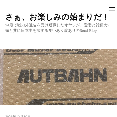
メ
ニ
ュ
さぁ、お楽しみの始まりだ！
コ
ー
ン
54歳で戦力外通告を受け退職したオヤジが、愛妻と雑種犬2
テ
頭と共に日本中を旅する笑いあり涙ありのRoad Blog
ン
ツ
へ
ス
キ
ッ
プ
2021年12月19日