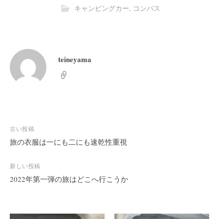
キャンピングカー
,
コンパス
teineyama
投
古い投稿
稿
旅の衣服は一にも二にも速乾性重視
ナ
ビ
新しい投稿
2022年第一弾の旅はどこへ行こうか
ゲ
ー
シ