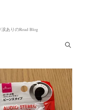
のRoad Blog
検
索: