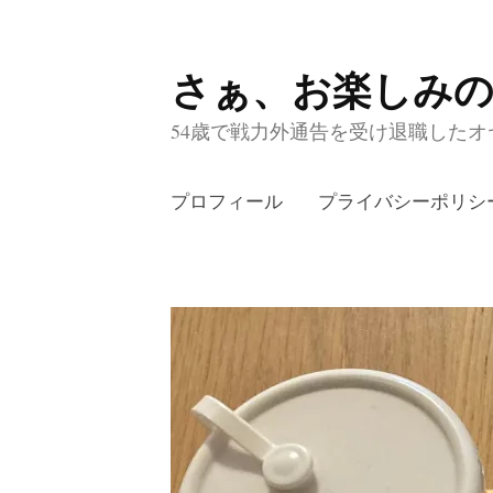
さぁ、お楽しみ
コ
ン
54歳で戦力外通告を受け退職したオヤ
テ
ン
プロフィール
プライバシーポリシ
ツ
へ
ス
キ
ッ
プ