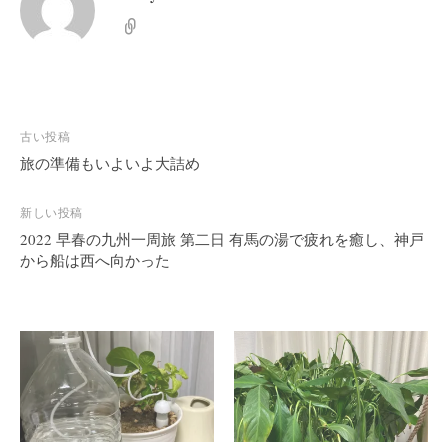
投
古い投稿
稿
旅の準備もいよいよ大詰め
ナ
ビ
新しい投稿
2022 早春の九州一周旅 第二日 有馬の湯で疲れを癒し、神戸
ゲ
から船は西へ向かった
ー
シ
ョ
ン