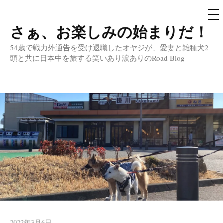
メ
ニ
ュ
さぁ、お楽しみの始まりだ！
コ
ー
ン
54歳で戦力外通告を受け退職したオヤジが、愛妻と雑種犬2
テ
頭と共に日本中を旅する笑いあり涙ありのRoad Blog
ン
ツ
へ
ス
キ
ッ
プ
2022年3月6日