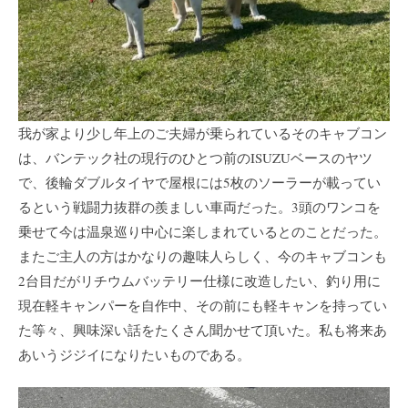
我が家より少し年上のご夫婦が乗られているそのキャブコン
は、バンテック社の現行のひとつ前のISUZUベースのヤツ
で、後輪ダブルタイヤで屋根には5枚のソーラーが載ってい
るという戦闘力抜群の羨ましい車両だった。3頭のワンコを
乗せて今は温泉巡り中心に楽しまれているとのことだった。
またご主人の方はかなりの趣味人らしく、今のキャブコンも
2台目だがリチウムバッテリー仕様に改造したい、釣り用に
現在軽キャンパーを自作中、その前にも軽キャンを持ってい
た等々、興味深い話をたくさん聞かせて頂いた。私も将来あ
あいうジジイになりたいものである。