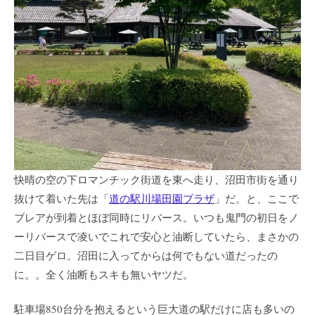
快晴の空の下ロマンチック街道を東へ走り、沼田市街を通り
抜けて着いた先は「
道の駅川場田園プラザ
」だ。と、ここで
ブレアが到着とほぼ同時にリバース。いつも鬼門の初日をノ
ーリバースで凌いでこれで安心と油断していたら、まさかの
二日目ゲロ。沼田に入ってからは何でもない道だったの
に。。全く油断もスキも無いヤツだ。
駐車場850台分を抱えるという巨大道の駅だけに店も多いの