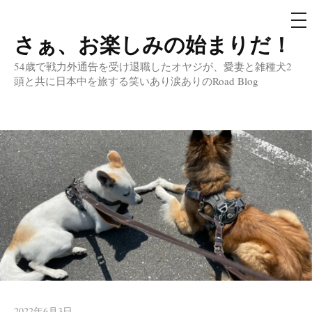
メ
ニ
ュ
さぁ、お楽しみの始まりだ！
コ
ー
ン
54歳で戦力外通告を受け退職したオヤジが、愛妻と雑種犬2
テ
頭と共に日本中を旅する笑いあり涙ありのRoad Blog
ン
ツ
へ
ス
キ
ッ
プ
2022年6月3日