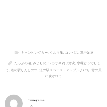
キャンピングカー
,
クルマ旅
,
コンパス
,
車中泊旅
たっぷの湯
,
みよしの
,
ワカサギ釣り対決
,
水曜どうでしょ
う
,
道の駅しんしのつ
,
道の駅スペース・アップルよいち
,
青の風
に吹かれて
teineyama