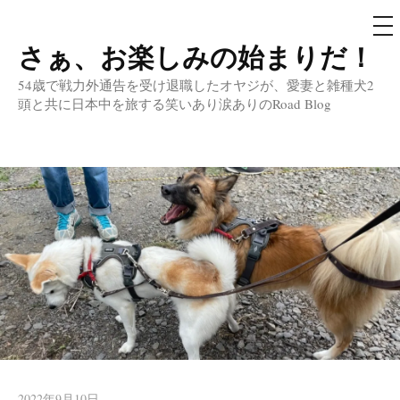
メ
ニ
ュ
さぁ、お楽しみの始まりだ！
コ
ー
ン
54歳で戦力外通告を受け退職したオヤジが、愛妻と雑種犬2
テ
頭と共に日本中を旅する笑いあり涙ありのRoad Blog
ン
ツ
へ
ス
キ
ッ
プ
2022年9月10日