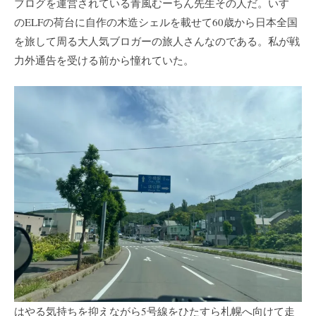
ブログを運営されている青風むーちん先生その人だ。いすゞ
のELFの荷台に自作の木造シェルを載せて60歳から日本全国
を旅して周る大人気ブロガーの旅人さんなのである。私が戦
力外通告を受ける前から憧れていた。
はやる気持ちを抑えながら5号線をひたすら札幌へ向けて走