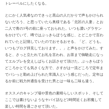
トレーベルにしたくなる。
とにかく人気者なのできっと黒山の人だかりで声もかけられ
ないだろう、と思っていたら奥様である「北区の人妻」とお
二人で青の3号の前に座っておられた。いつも濃いグラサン
をかけていて、噂ではぶっきらぼうな感じ、とどこかで言わ
れていたと記憶していたのでおそるおそる、「ど、どうも。
いつもブログ拝見しております。。」と声をかけてみた。す
ると、さっと立たれてお礼を言われ、お茶まで御馳走になっ
てエルブレを交えしばらくお話させて頂けた。ぶっきらぼう
どころかとても気さくな方で、さすがは一流どころで定年ま
でバシっと勤め上げられた常識人という感じだった。定年は
るか前に戦力外通告を受けた男とは一味も二味も違う。
オススメのキャンプ場や景色の素晴らしいスポット、そして
ここでは書けないようなヤバイ話など2時間近くお邪魔して
楽しい時間を過ごさせて頂いた。