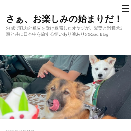
メ
ニ
ュ
さぁ、お楽しみの始まりだ！
コ
ー
ン
54歳で戦力外通告を受け退職したオヤジが、愛妻と雑種犬2
テ
頭と共に日本中を旅する笑いあり涙ありのRoad Blog
ン
ツ
へ
ス
キ
ッ
プ