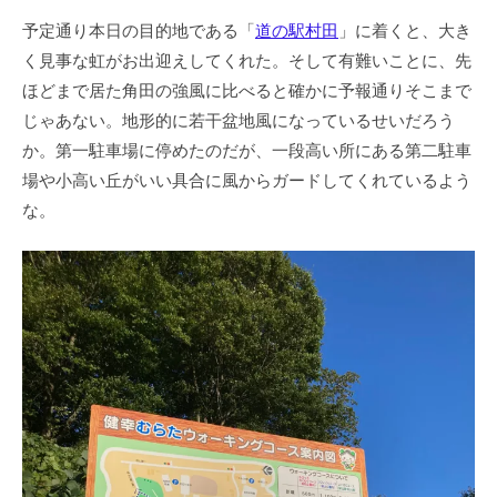
予定通り本日の目的地である「
道の駅村田
」に着くと、大き
く見事な虹がお出迎えしてくれた。そして有難いことに、先
ほどまで居た角田の強風に比べると確かに予報通りそこまで
じゃあない。地形的に若干盆地風になっているせいだろう
か。第一駐車場に停めたのだが、一段高い所にある第二駐車
場や小高い丘がいい具合に風からガードしてくれているよう
な。