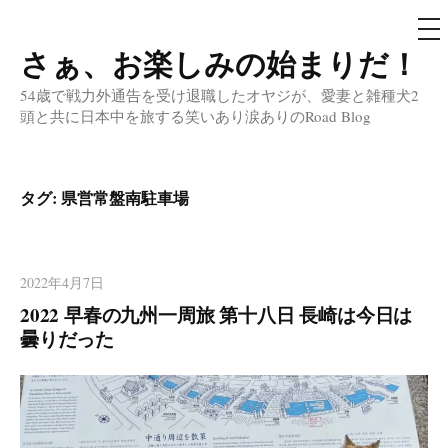
メ
ニ
ュ
さぁ、お楽しみの始まりだ！
コ
ー
ン
54歳で戦力外通告を受け退職したオヤジが、愛妻と雑種犬2
テ
頭と共に日本中を旅する笑いあり涙ありのRoad Blog
ン
ツ
へ
タグ:
県営常盤南駐車場
ス
キ
ッ
2022年4月7日
プ
2022 早春の九州一周旅 第十八日 長崎は今日は
曇りだった