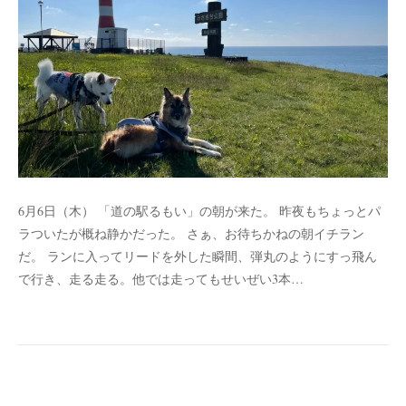
6月6日（木） 「道の駅るもい」の朝が来た。 昨夜もちょっとパ
ラついたが概ね静かだった。 さぁ、お待ちかねの朝イチラン
だ。 ランに入ってリードを外した瞬間、弾丸のようにすっ飛ん
で行き、走る走る。他では走ってもせいぜい3本…