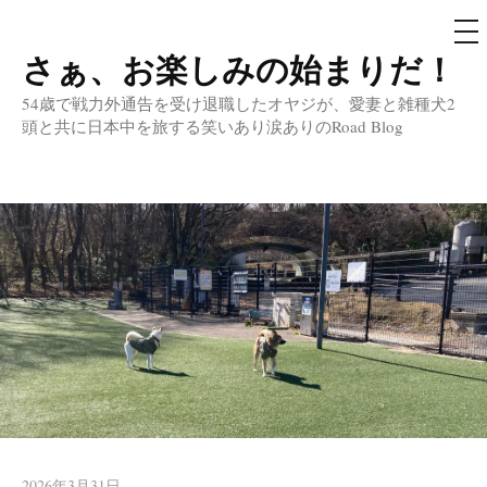
メ
ニ
ュ
さぁ、お楽しみの始まりだ！
コ
ー
ン
54歳で戦力外通告を受け退職したオヤジが、愛妻と雑種犬2
テ
頭と共に日本中を旅する笑いあり涙ありのRoad Blog
ン
ツ
へ
ス
キ
ッ
プ
2026年3月31日