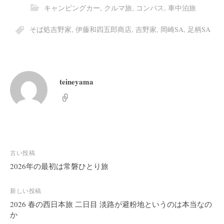
キャンピングカー
,
クルマ旅
,
コンパス
,
車中泊旅
そば処吉野家
,
伊藤和四五郎商店
,
吉野家
,
岡崎SA
,
足柄SA
teineyama
投
古い投稿
稿
2026年の最初は常磐ひとり旅
ナ
ビ
新しい投稿
2026 春の西日本旅 二日目 淡路が避粉地というのは本当なの
ゲ
か
ー