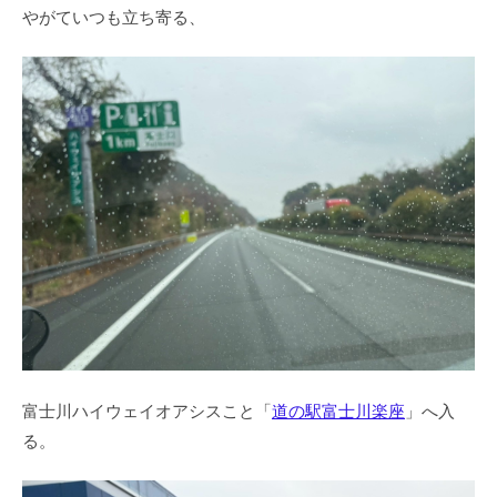
やがていつも立ち寄る、
富士川ハイウェイオアシスこと「
道の駅富士川楽座
」へ入
る。