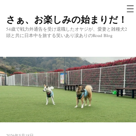
メ
ニ
ュ
さぁ、お楽しみの始まりだ！
コ
ー
ン
54歳で戦力外通告を受け退職したオヤジが、愛妻と雑種犬2
テ
頭と共に日本中を旅する笑いあり涙ありのRoad Blog
ン
ツ
へ
ス
キ
ッ
プ
2026年5月18日