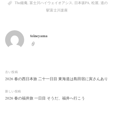
The鐘庵
,
富士川ハイウェイオアシス
,
日本坂PA
,
松屋
,
道の
駅富士川楽座
teineyama
投
古い投稿
稿
2026 春の西日本旅 二十一日目 東海道は島田宿に寅さんあり
ナ
ビ
新しい投稿
2026 春の福井旅 一日目 そうだ、福井へ行こう
ゲ
ー
シ