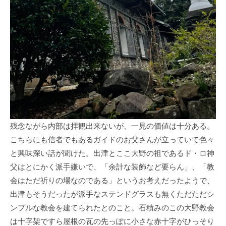
残念ながら内部は拝観出来ないが、一見の価値は十分ある。
こちらにも信者でもあるガイドのお父さんが立っていて色々
と興味深い話が聞けた。出津とここ大野の祖であるド・ロ神
父はとにかく派手嫌いで、「余計な装飾など要らん」、「教
会はただ祈りの場なのである」というお考えだったようで、
出津もそうだったが派手なステンドグラスも無くただただシ
ンプルな教会を建てられたとのこと。石積みのこの大野教会
は十字架ですら屋根の瓦の先っぽに小さな赤十字がひっそり