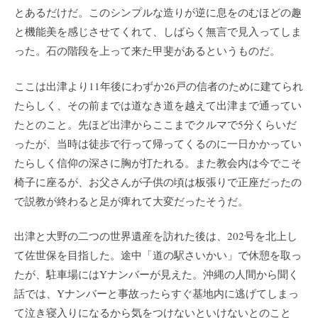
とあるだけだ。このシンプルな造りが逆に息をのむほどの趣
と機能美を感じさせてくれて、しばらく無言で見入ってしま
った。石の階段を上って来た甲斐があるというものだ。
ここは出津より11年後にわずか26戸の信者のために建てられ
たらしく、その前までは道なき道を越えて出津まで通ってい
たとのこと。先ほど出津からここまでクルマで5分くらいだ
ったが、当時は徒歩で行って帰ってくるのに一日かかってい
たらしく信仰の深さに胸が打たれる。また教会内は今でこそ
椅子に座るが、お父さんが子供の頃は板張りで正座だったの
で説教が終わると足が痺れて大変だったそうだ。
出津と大野の二つの世界遺産を訪れた後は、202号を北上し
て佐世保を目指した。途中「道の駅さいかい」で休憩を取っ
たが、駐車場にはYナンバーが見えた。沖縄の人間から聞く
話では、Yナンバーと事故ったらすぐ基地内に逃げてしまっ
て泣き寝入りになるから気をつけないといけないとのこと