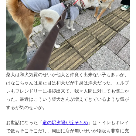
柴犬は和犬気質のせいか他犬と仲良く出来ない子も多いが、
はなこちゃんは見た目は和犬だが中身は洋犬だった。エルブ
レもフレンドリーに挨拶出来て、我々人間に対しても懐こか
った。最近はこういう柴犬さんが増えてきているような気が
するが気のせいか。
お世話になった「
道の駅夕陽が丘そとめ
」はトイレもキレイ
で数もそこそこだし、周囲に店が無いせいか物販も非常に充