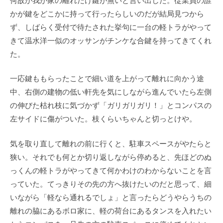
かが鍵をどこかに持って行ったらしいのだが結局見つから
ず、しばらく受付で待たされた挙句に一台の軽トラがやって
きて温水洋一似のオッサンがチンケな合鍵を持ってきてくれ
た。
一応鍵ももらったことで細い道を上がって離れに向かう途
中、右側の建物の低い軒先を気にしながら進んでいたら左側
の伸びた枯れ枝に気づかず「ガリガリガリ！」とコンパスの
左サイドに傷がついた。枝くらいちゃんと切っとけや。
気を取り直して離れの前に行くと、駐車スペースがやたらと
狭い。それでも何とか切り返しながら停めると、先ほどのぬ
っくんの軽トラがやってきて何かわけのわからないことを言
っていた。てっきりその先の方へ抜けたいのだと思って、細
いながら「軽なら通れるでしょ」と言ったらどうやらうちの
離れの脇にあるボロ家に、軽の荷台にあるタンスを入れたい