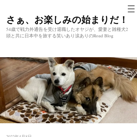
メ
ニ
ュ
さぁ、お楽しみの始まりだ！
コ
ー
ン
54歳で戦力外通告を受け退職したオヤジが、愛妻と雑種犬2
テ
頭と共に日本中を旅する笑いあり涙ありのRoad Blog
ン
ツ
へ
ス
キ
ッ
プ
2022年4月8日