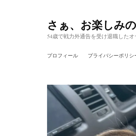
さぁ、お楽しみ
コ
ン
54歳で戦力外通告を受け退職したオヤ
テ
ン
プロフィール
プライバシーポリシ
ツ
へ
ス
キ
ッ
プ