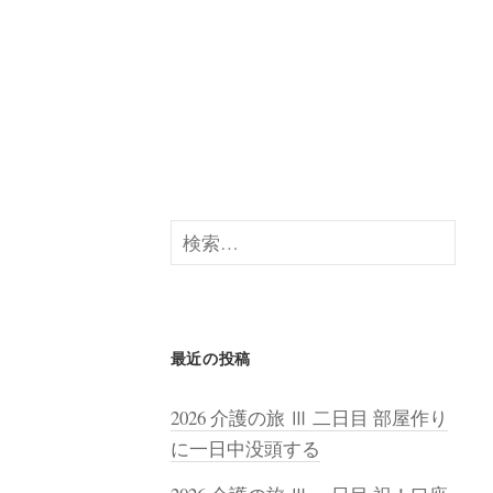
検
索:
最近の投稿
2026 介護の旅 Ⅲ 二日目 部屋作り
に一日中没頭する