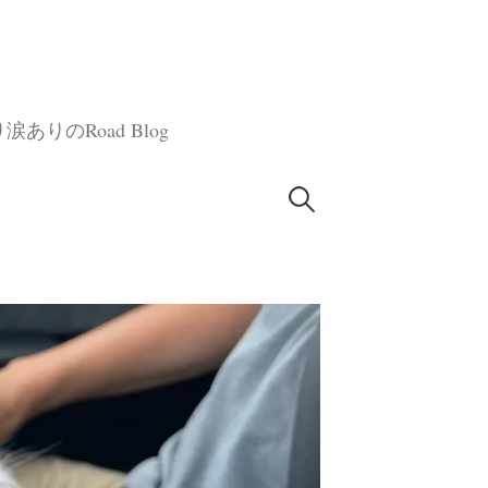
のRoad Blog
検
索: