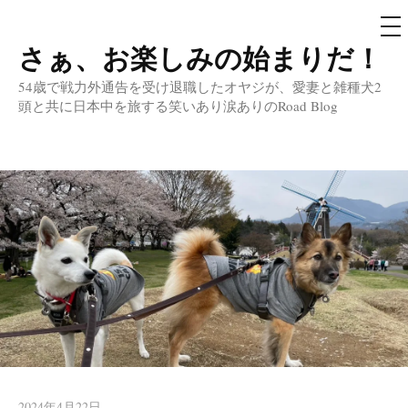
メ
ニ
ュ
さぁ、お楽しみの始まりだ！
コ
ー
ン
54歳で戦力外通告を受け退職したオヤジが、愛妻と雑種犬2
テ
頭と共に日本中を旅する笑いあり涙ありのRoad Blog
ン
ツ
へ
ス
キ
ッ
プ
2024年4月22日