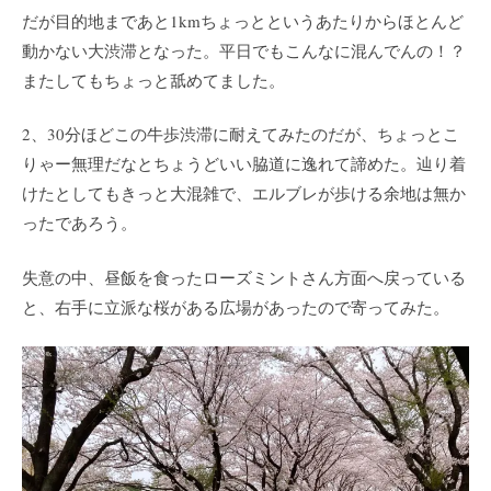
だが目的地まであと1kmちょっとというあたりからほとんど
動かない大渋滞となった。平日でもこんなに混んでんの！？
またしてもちょっと舐めてました。
2、30分ほどこの牛歩渋滞に耐えてみたのだが、ちょっとこ
りゃー無理だなとちょうどいい脇道に逸れて諦めた。辿り着
けたとしてもきっと大混雑で、エルブレが歩ける余地は無か
ったであろう。
失意の中、昼飯を食ったローズミントさん方面へ戻っている
と、右手に立派な桜がある広場があったので寄ってみた。