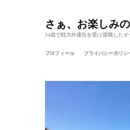
さぁ、お楽しみ
コ
ン
54歳で戦力外通告を受け退職したオヤ
テ
ン
プロフィール
プライバシーポリシ
ツ
へ
ス
キ
ッ
プ