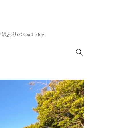
のRoad Blog
検
索: