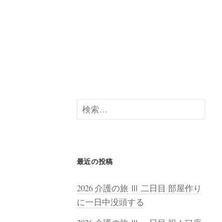
検
索:
最近の投稿
2026 介護の旅 Ⅲ 二日目 部屋作り
に一日中没頭する