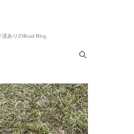
のRoad Blog
検
索: