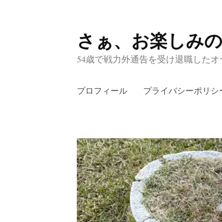
さぁ、お楽しみ
コ
ン
54歳で戦力外通告を受け退職したオヤ
テ
ン
プロフィール
プライバシーポリシ
ツ
へ
ス
キ
ッ
プ