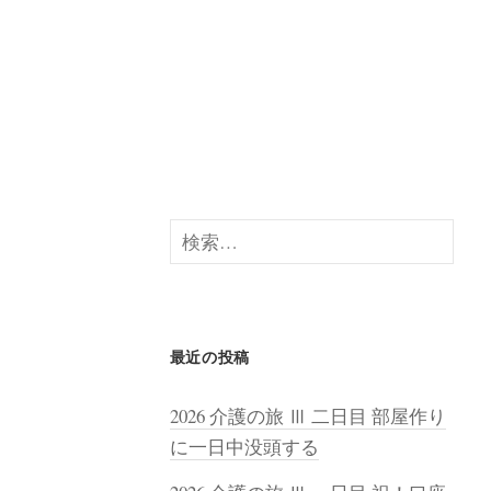
検
索:
最近の投稿
2026 介護の旅 Ⅲ 二日目 部屋作り
に一日中没頭する