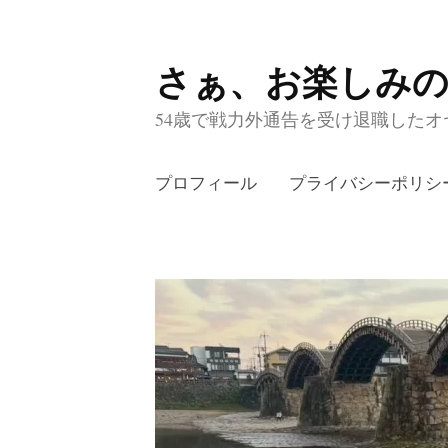
さぁ、お楽しみ
コ
ン
54歳で戦力外通告を受け退職したオヤ
テ
ン
プロフィール
プライバシーポリシ
ツ
へ
ス
キ
ッ
プ