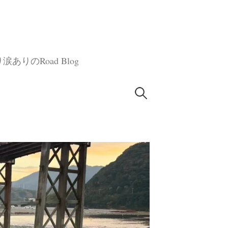
のRoad Blog
検
索: