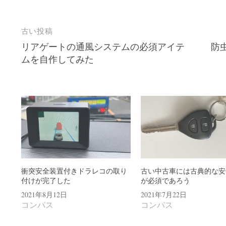
投
古い投稿
リアゲートの通風システムの必須アイテ
防
稿
ムを自作してみた
ナ
ビ
ゲ
ー
シ
ョ
ン
衝突安全装置付きドラレコの取り
古い中古車には古典的な安
付けが完了した
が必須であろう
2021年8月12日
2021年7月22日
コンパス
コンパス