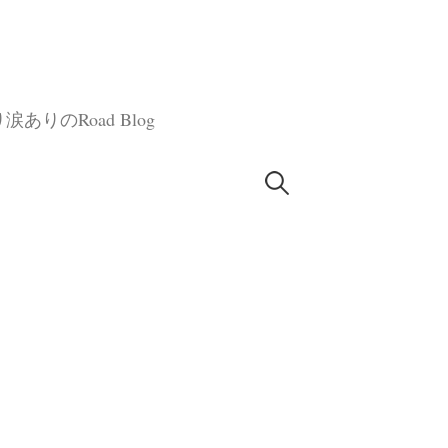
のRoad Blog
検
索: