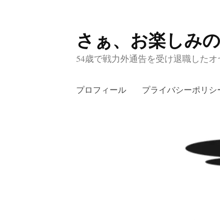
さぁ、お楽しみ
コ
ン
54歳で戦力外通告を受け退職したオヤ
テ
ン
プロフィール
プライバシーポリシ
ツ
へ
ス
キ
ッ
プ