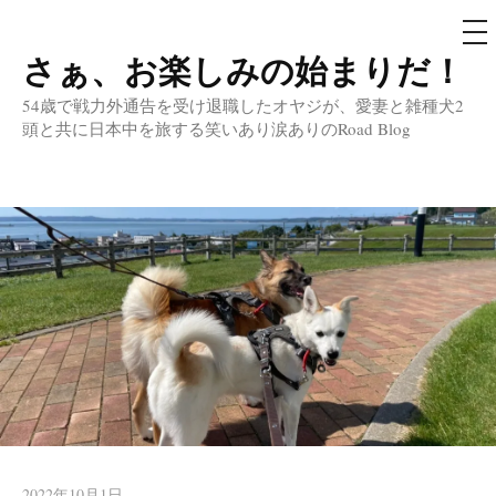
メ
ニ
ュ
さぁ、お楽しみの始まりだ！
コ
ー
ン
54歳で戦力外通告を受け退職したオヤジが、愛妻と雑種犬2
テ
頭と共に日本中を旅する笑いあり涙ありのRoad Blog
ン
ツ
へ
ス
キ
ッ
プ
2022年10月1日