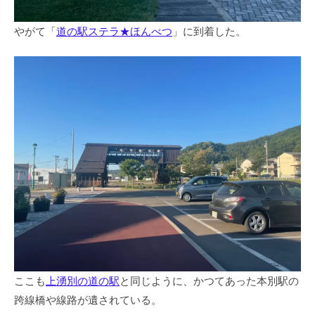
やがて「
道の駅ステラ★ほんべつ
」に到着した。
ここも
上湧別の道の駅
と同じように、かつてあった本別駅の
跨線橋や線路が遺されている。