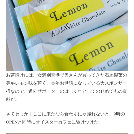
お茶請けには、女満別空港で奥さんが買ってきた石屋製菓の
美冬レモン味を頂く。長年お世話になっている大スポンサー
様なので、道外サポーターのはしくれとしてのせめてもの貢
献だ。
さてせっかくここに来たなら食わずにゃ帰れないと、9時の
OPENと同時にオイスターカフェに駆けつけた。