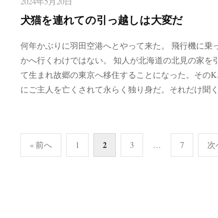
2024年5月20日
犬猫を連れての引っ越しは大変だ
何年かぶりに羽田空港へとやって来た。 飛行機に乗
かへ行くわけではない。 知人が北海道の北見の家を
て生まれ故郷の東京へ移住することになった。そのK
にご主人を亡くされて永らく独り身だ。それだけ聞
投
2
« 前へ
1
3
…
7
次
稿
の
ペ
ー
ジ