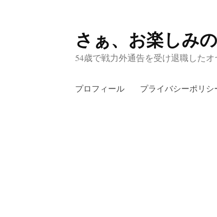
さぁ、お楽しみ
コ
ン
54歳で戦力外通告を受け退職したオヤ
テ
ン
プロフィール
プライバシーポリシ
ツ
へ
ス
キ
ッ
プ