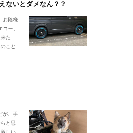
換えないとダメなん？？
、お陰様
エコー、
て来た
とのこと
だが、手
やらと思
は激しい