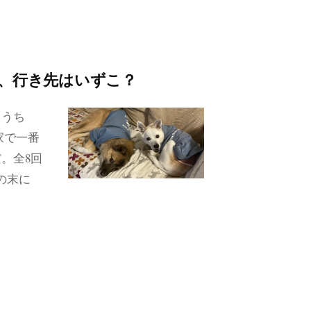
が、行き先はいずこ？
るうち
家で一番
。全8回
の末に