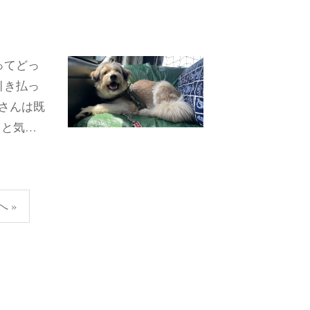
ってどっ
引き払っ
さんは既
くと気…
へ »