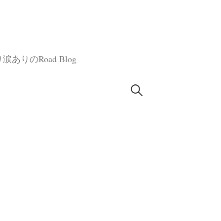
のRoad Blog
検
索: