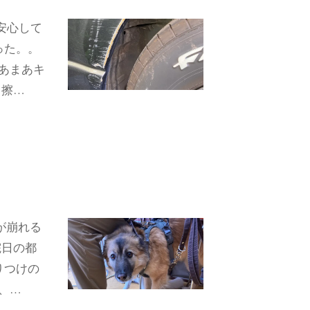
安心して
った。。
あまあキ
こ擦…
が崩れる
院日の都
りつけの
、…