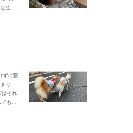
んな生
けずに寝
始まり
家はそれ
しても…