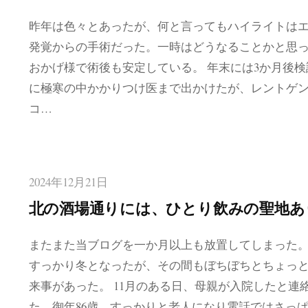
昨年は色々とあったが、何と言ってもハイライトは
発覚からの手術だった。一時はどうなることかと思
おかげ様で術後も安定している。 年末には3か月後検
に極寒の中かかりつけ医まで出かけたが、レントゲ
コ…
2024年12月21日
北の酒場通りには、ひとり飲みの聖地あ
またまた当ブログを一か月以上も放置してしまった
すっかり冬となったが、その間もぼちぼちとちょっ
来事があった。 11月のある日、母親が入院したと連
た。御年86歳、すっかりと老人になり電話ではさっ