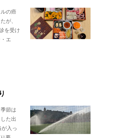
エルの癌
ったが、
診を受け
ン・エ
り
。季節は
とした出
絡が入っ
ぱり要…